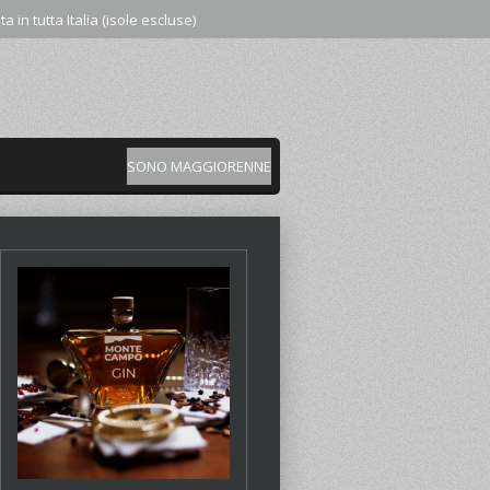
a in tutta Italia (isole escluse)
SONO MAGGIORENNE