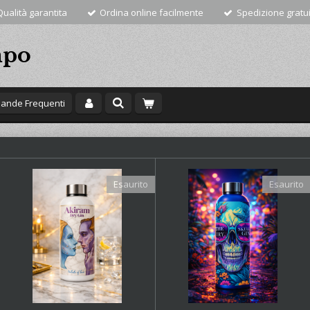
Qualità garantita
Ordina online facilmente
Spedizione gratuit
mpo
ande Frequenti
Esaurito
Esaurito