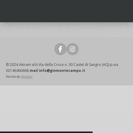
F
I
a
n
c
s
© 2024 Akiram srls Via della Croce n. 30 Castel di Sangro (AQ) p.iva
e
t
02146460668
mail info@ginmontecampo.it
b
a
Fornito da
Webador
o
g
o
r
k
a
m