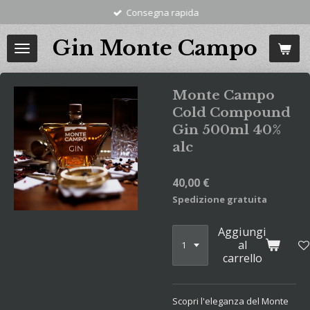
Consegna rapida
Vai
al
Gin Monte Campo
contenuto
principale
Monte Campo
Cold Compound
Gin 500ml 40%
alc
40,00 €
Spedizione gratuita
Aggiungi
al
carrello
Scopri l'eleganza del Monte